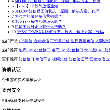
4
MO.0011短信返回值状态、原因、解决方案、代码
5
【2026】中秋节放假通知
6
0FD:004短信返回值状态、原因、解决方案、代码
7
怎么才能做好短信营销呢？
8
电商行业短信营销怎么做？
9
短信平台对企业有什么帮助？
10
0YS:GTK短信返回值状态、原因、解决方案、代码
热门产品
106短信
通知短信
工资条短信
生日祝福短信
入职短
热门推荐
地产CMS短信接口
电商CMS短信接口
快消品CMS短
更多推荐
短信接口
短信平台
视频短信
短信验证码
营销短信
企
资质认证
企业签名实名审核认证
支付安全
明码标价支付及信息安全