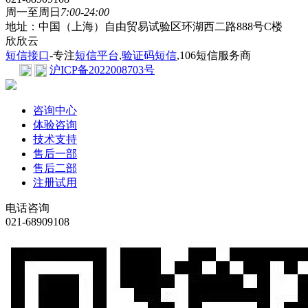
周一至周日
7:00-24:00
地址：中国（上海）自由贸易试验区环湖西二路888号C楼
欣欣云
短信接口
-专注
短信平台
,
验证码短信
,106短信服务商
沪ICP备2022008703号
咨询中心
体验咨询
技术支持
售后一部
售后二部
注册试用
电话咨询
021-68909108