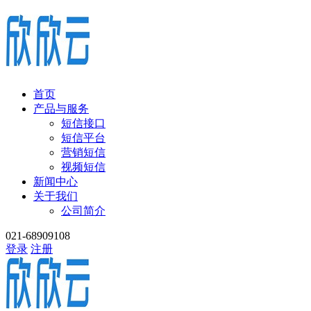
首页
产品与服务
短信接口
短信平台
营销短信
视频短信
新闻中心
关于我们
公司简介
021-68909108
登录
注册