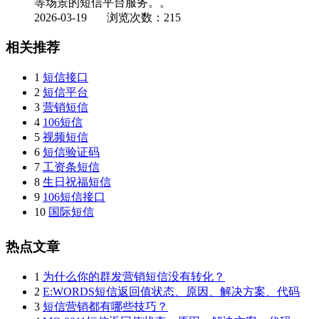
等场景的短信平台服务。。
2026-03-19
浏览次数：215
相关推荐
1
短信接口
2
短信平台
3
营销短信
4
106短信
5
视频短信
6
短信验证码
7
工资条短信
8
生日祝福短信
9
106短信接口
10
国际短信
热点文章
1
为什么你的群发营销短信没有转化？
2
E:WORDS短信返回值状态、原因、解决方案、代码
3
短信营销都有哪些技巧？