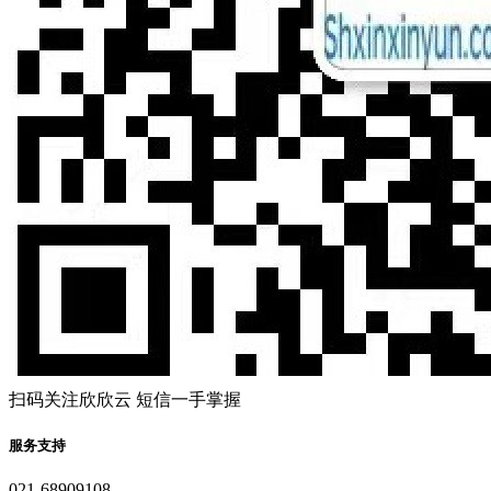
扫码关注欣欣云 短信一手掌握
服务支持
021-68909108