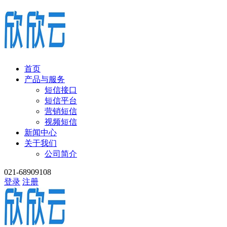
首页
产品与服务
短信接口
短信平台
营销短信
视频短信
新闻中心
关于我们
公司简介
021-68909108
登录
注册