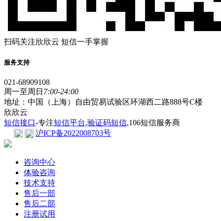
扫码关注欣欣云 短信一手掌握
服务支持
021-68909108
周一至周日
7:00-24:00
地址：中国（上海）自由贸易试验区环湖西二路888号C楼
欣欣云
短信接口
-专注
短信平台
,
验证码短信
,106短信服务商
沪ICP备2022008703号
咨询中心
体验咨询
技术支持
售后一部
售后二部
注册试用