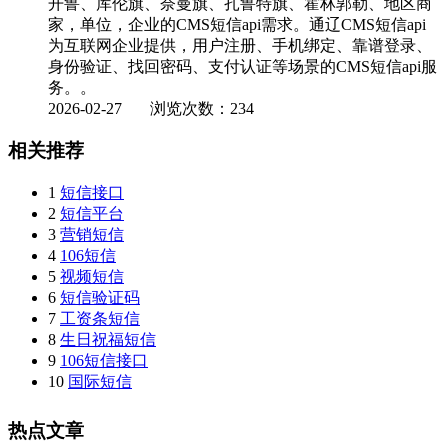
开鲁、库伦旗、奈曼旗、扎鲁特旗、霍林郭勒、地区商
家，单位，企业的CMS短信api需求。通辽CMS短信api
为互联网企业提供，用户注册、手机绑定、靠谱登录、
身份验证、找回密码、支付认证等场景的CMS短信api服
务。。
2026-02-27
浏览次数：234
相关推荐
1
短信接口
2
短信平台
3
营销短信
4
106短信
5
视频短信
6
短信验证码
7
工资条短信
8
生日祝福短信
9
106短信接口
10
国际短信
热点文章