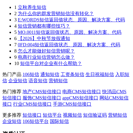
1
立秋养生短信
2
为什么你的群发营销短信没有转化？
3
E:WORDS短信返回值状态、原因、解决方案、代码
4
短信营销都有哪些技巧？
5
MO.0011短信返回值状态、原因、解决方案、代码
6
【2026】中秋节放假通知
7
0FD:004短信返回值状态、原因、解决方案、代码
8
怎么才能做好短信营销呢？
9
电商行业短信营销怎么做？
10
短信平台对企业有什么帮助？
热门产品
106短信
通知短信
工资条短信
生日祝福短信
入职短
信
企业短信
语音短信
营销短信
热门推荐
地产CMS短信接口
电商CMS短信接口
快消品CMS
短信接口
服饰CMS短信接口
appCMS短信接口
网站CMS短信
接口
行业CMS短信接口
手游CMS短信接口
更多推荐
短信接口
短信平台
视频短信
短信验证码
营销短信
企业短信
106短信平台
国际短信