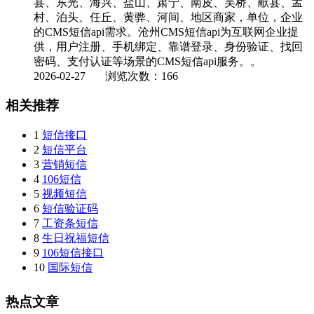
县、东光、海兴、盐山、肃宁、南皮、吴桥、献县、孟
村、泊头、任丘、黄骅、河间、地区商家，单位，企业
的CMS短信api需求。沧州CMS短信api为互联网企业提
供，用户注册、手机绑定、靠谱登录、身份验证、找回
密码、支付认证等场景的CMS短信api服务。。
2026-02-27
浏览次数：166
相关推荐
1
短信接口
2
短信平台
3
营销短信
4
106短信
5
视频短信
6
短信验证码
7
工资条短信
8
生日祝福短信
9
106短信接口
10
国际短信
热点文章