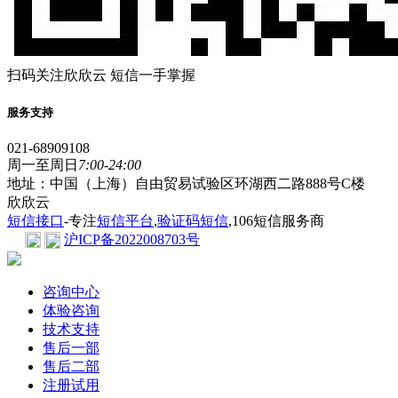
扫码关注欣欣云 短信一手掌握
服务支持
021-68909108
周一至周日
7:00-24:00
地址：中国（上海）自由贸易试验区环湖西二路888号C楼
欣欣云
短信接口
-专注
短信平台
,
验证码短信
,106短信服务商
沪ICP备2022008703号
咨询中心
体验咨询
技术支持
售后一部
售后二部
注册试用