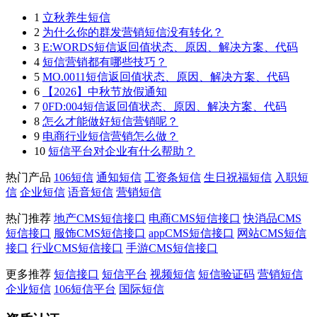
1
立秋养生短信
2
为什么你的群发营销短信没有转化？
3
E:WORDS短信返回值状态、原因、解决方案、代码
4
短信营销都有哪些技巧？
5
MO.0011短信返回值状态、原因、解决方案、代码
6
【2026】中秋节放假通知
7
0FD:004短信返回值状态、原因、解决方案、代码
8
怎么才能做好短信营销呢？
9
电商行业短信营销怎么做？
10
短信平台对企业有什么帮助？
热门产品
106短信
通知短信
工资条短信
生日祝福短信
入职短
信
企业短信
语音短信
营销短信
热门推荐
地产CMS短信接口
电商CMS短信接口
快消品CMS
短信接口
服饰CMS短信接口
appCMS短信接口
网站CMS短信
接口
行业CMS短信接口
手游CMS短信接口
更多推荐
短信接口
短信平台
视频短信
短信验证码
营销短信
企业短信
106短信平台
国际短信