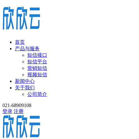
首页
产品与服务
短信接口
短信平台
营销短信
视频短信
新闻中心
关于我们
公司简介
021-68909108
登录
注册