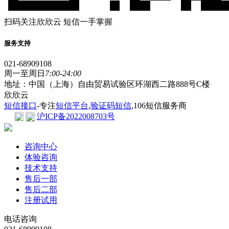
扫码关注欣欣云 短信一手掌握
服务支持
021-68909108
周一至周日
7:00-24:00
地址：中国（上海）自由贸易试验区环湖西二路888号C楼
欣欣云
短信接口
-专注
短信平台
,
验证码短信
,106短信服务商
沪ICP备2022008703号
咨询中心
体验咨询
技术支持
售后一部
售后二部
注册试用
电话咨询