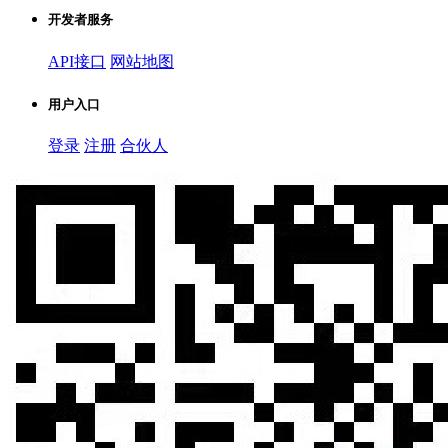
开发者服务
API接口
网站地图
用户入口
登录
注册
合伙人