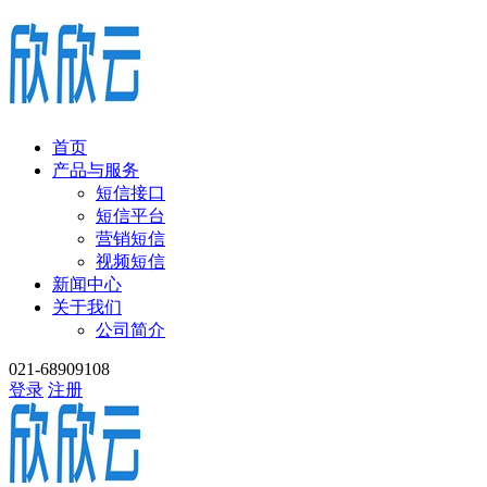
首页
产品与服务
短信接口
短信平台
营销短信
视频短信
新闻中心
关于我们
公司简介
021-68909108
登录
注册