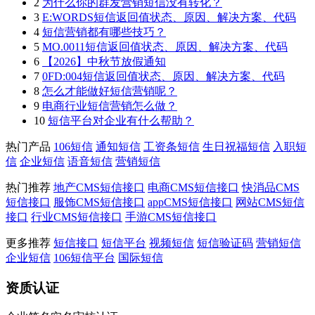
2
为什么你的群发营销短信没有转化？
3
E:WORDS短信返回值状态、原因、解决方案、代码
4
短信营销都有哪些技巧？
5
MO.0011短信返回值状态、原因、解决方案、代码
6
【2026】中秋节放假通知
7
0FD:004短信返回值状态、原因、解决方案、代码
8
怎么才能做好短信营销呢？
9
电商行业短信营销怎么做？
10
短信平台对企业有什么帮助？
热门产品
106短信
通知短信
工资条短信
生日祝福短信
入职短
信
企业短信
语音短信
营销短信
热门推荐
地产CMS短信接口
电商CMS短信接口
快消品CMS
短信接口
服饰CMS短信接口
appCMS短信接口
网站CMS短信
接口
行业CMS短信接口
手游CMS短信接口
更多推荐
短信接口
短信平台
视频短信
短信验证码
营销短信
企业短信
106短信平台
国际短信
资质认证