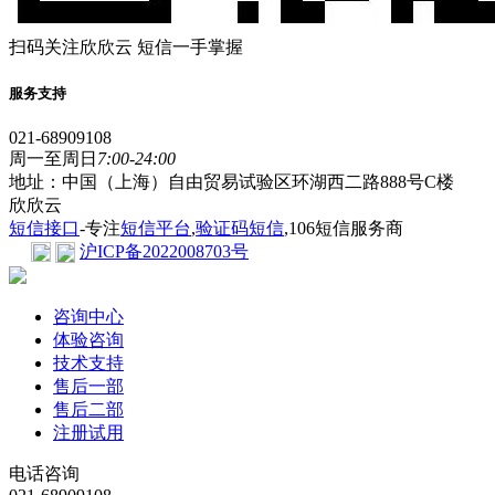
扫码关注欣欣云 短信一手掌握
服务支持
021-68909108
周一至周日
7:00-24:00
地址：中国（上海）自由贸易试验区环湖西二路888号C楼
欣欣云
短信接口
-专注
短信平台
,
验证码短信
,106短信服务商
沪ICP备2022008703号
咨询中心
体验咨询
技术支持
售后一部
售后二部
注册试用
电话咨询