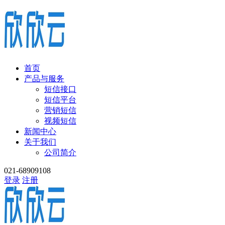
首页
产品与服务
短信接口
短信平台
营销短信
视频短信
新闻中心
关于我们
公司简介
021-68909108
登录
注册