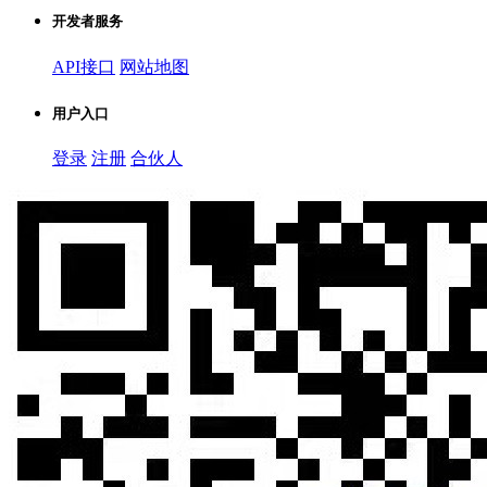
开发者服务
API接口
网站地图
用户入口
登录
注册
合伙人