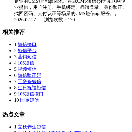
企业的CMS短信api需求。霍城CMS短信api为互联网企
业提供，用户注册、手机绑定、靠谱登录、身份验证、
找回密码、支付认证等场景的CMS短信api服务。。
2026-02-27
浏览次数：170
相关推荐
1
短信接口
2
短信平台
3
营销短信
4
106短信
5
视频短信
6
短信验证码
7
工资条短信
8
生日祝福短信
9
106短信接口
10
国际短信
热点文章
1
立秋养生短信