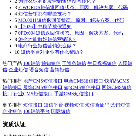
2
为什么你的群发营销短信没有转化？
3
E:WORDS短信返回值状态、原因、解决方案、代码
4
短信营销都有哪些技巧？
5
MO.0011短信返回值状态、原因、解决方案、代码
6
【2026】中秋节放假通知
7
0FD:004短信返回值状态、原因、解决方案、代码
8
怎么才能做好短信营销呢？
9
电商行业短信营销怎么做？
10
短信平台对企业有什么帮助？
热门产品
106短信
通知短信
工资条短信
生日祝福短信
入职短
信
企业短信
语音短信
营销短信
热门推荐
地产CMS短信接口
电商CMS短信接口
快消品CMS
短信接口
服饰CMS短信接口
appCMS短信接口
网站CMS短信
接口
行业CMS短信接口
手游CMS短信接口
更多推荐
短信接口
短信平台
视频短信
短信验证码
营销短信
企业短信
106短信平台
国际短信
资质认证