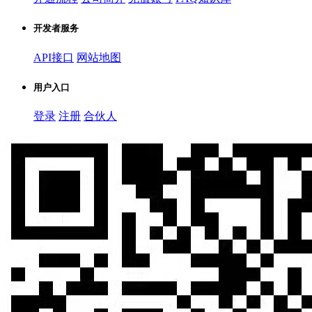
开发者服务
API接口
网站地图
用户入口
登录
注册
合伙人