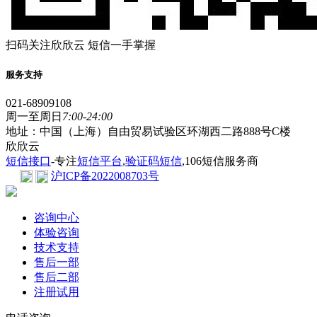
扫码关注欣欣云 短信一手掌握
服务支持
021-68909108
周一至周日
7:00-24:00
地址：中国（上海）自由贸易试验区环湖西二路888号C楼
欣欣云
短信接口
-专注
短信平台
,
验证码短信
,106短信服务商
沪ICP备2022008703号
咨询中心
体验咨询
技术支持
售后一部
售后二部
注册试用