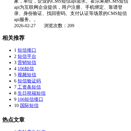
家，单位，企业的CMS短信api需求。霍尔果斯CMS短信
api为互联网企业提供，用户注册、手机绑定、靠谱登
录、身份验证、找回密码、支付认证等场景的CMS短信
api服务。。
2026-02-27
浏览次数：209
相关推荐
1
短信接口
2
短信平台
3
营销短信
4
106短信
5
视频短信
6
短信验证码
7
工资条短信
8
生日祝福短信
9
106短信接口
10
国际短信
热点文章