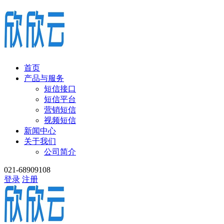
首页
产品与服务
短信接口
短信平台
营销短信
视频短信
新闻中心
关于我们
公司简介
021-68909108
登录
注册