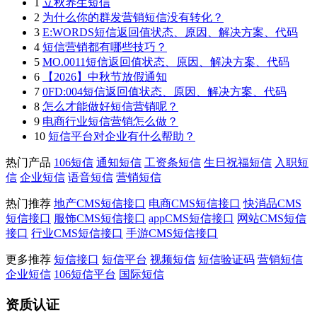
1
立秋养生短信
2
为什么你的群发营销短信没有转化？
3
E:WORDS短信返回值状态、原因、解决方案、代码
4
短信营销都有哪些技巧？
5
MO.0011短信返回值状态、原因、解决方案、代码
6
【2026】中秋节放假通知
7
0FD:004短信返回值状态、原因、解决方案、代码
8
怎么才能做好短信营销呢？
9
电商行业短信营销怎么做？
10
短信平台对企业有什么帮助？
热门产品
106短信
通知短信
工资条短信
生日祝福短信
入职短
信
企业短信
语音短信
营销短信
热门推荐
地产CMS短信接口
电商CMS短信接口
快消品CMS
短信接口
服饰CMS短信接口
appCMS短信接口
网站CMS短信
接口
行业CMS短信接口
手游CMS短信接口
更多推荐
短信接口
短信平台
视频短信
短信验证码
营销短信
企业短信
106短信平台
国际短信
资质认证