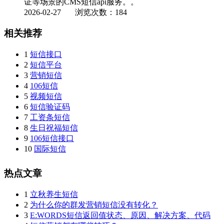
证等场景的CMS短信api服务。。
2026-02-27
浏览次数：184
相关推荐
1
短信接口
2
短信平台
3
营销短信
4
106短信
5
视频短信
6
短信验证码
7
工资条短信
8
生日祝福短信
9
106短信接口
10
国际短信
热点文章
1
立秋养生短信
2
为什么你的群发营销短信没有转化？
3
E:WORDS短信返回值状态、原因、解决方案、代码