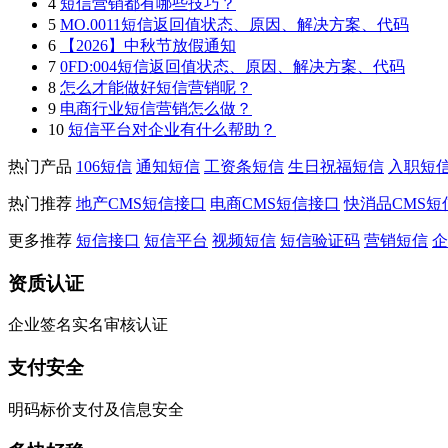
4
短信营销都有哪些技巧？
5
MO.0011短信返回值状态、原因、解决方案、代码
6
【2026】中秋节放假通知
7
0FD:004短信返回值状态、原因、解决方案、代码
8
怎么才能做好短信营销呢？
9
电商行业短信营销怎么做？
10
短信平台对企业有什么帮助？
热门产品
106短信
通知短信
工资条短信
生日祝福短信
入职短
热门推荐
地产CMS短信接口
电商CMS短信接口
快消品CMS短
更多推荐
短信接口
短信平台
视频短信
短信验证码
营销短信
企
资质认证
企业签名实名审核认证
支付安全
明码标价支付及信息安全