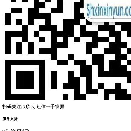
扫码关注欣欣云 短信一手掌握
服务支持
021-68909108