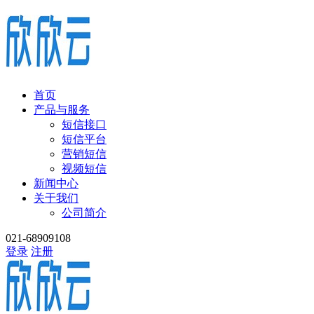
首页
产品与服务
短信接口
短信平台
营销短信
视频短信
新闻中心
关于我们
公司简介
021-68909108
登录
注册