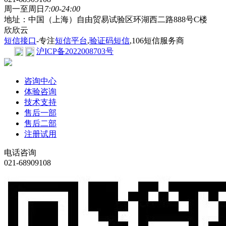
周一至周日
7:00-24:00
地址：中国（上海）自由贸易试验区环湖西二路888号C楼
欣欣云
短信接口
-专注
短信平台
,
验证码短信
,106短信服务商
沪ICP备2022008703号
咨询中心
体验咨询
技术支持
售后一部
售后二部
注册试用
电话咨询
021-68909108