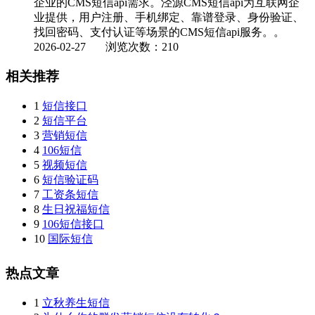
企业的CMS短信api需求。泾源CMS短信api为互联网企
业提供，用户注册、手机绑定、靠谱登录、身份验证、
找回密码、支付认证等场景的CMS短信api服务。。
2026-02-27
浏览次数：210
相关推荐
1
短信接口
2
短信平台
3
营销短信
4
106短信
5
视频短信
6
短信验证码
7
工资条短信
8
生日祝福短信
9
106短信接口
10
国际短信
热点文章
1
立秋养生短信