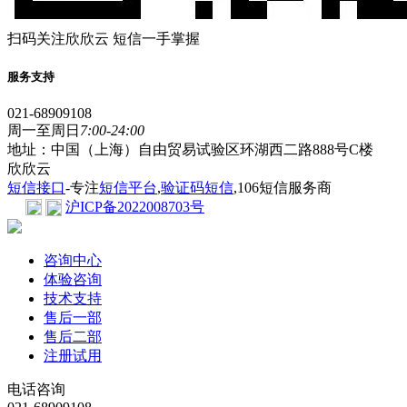
扫码关注欣欣云 短信一手掌握
服务支持
021-68909108
周一至周日
7:00-24:00
地址：中国（上海）自由贸易试验区环湖西二路888号C楼
欣欣云
短信接口
-专注
短信平台
,
验证码短信
,106短信服务商
沪ICP备2022008703号
咨询中心
体验咨询
技术支持
售后一部
售后二部
注册试用
电话咨询