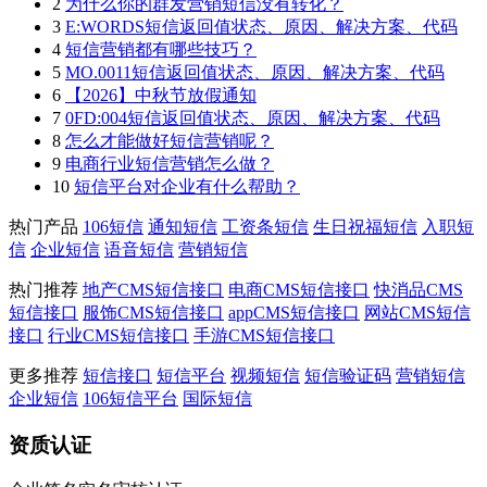
2
为什么你的群发营销短信没有转化？
3
E:WORDS短信返回值状态、原因、解决方案、代码
4
短信营销都有哪些技巧？
5
MO.0011短信返回值状态、原因、解决方案、代码
6
【2026】中秋节放假通知
7
0FD:004短信返回值状态、原因、解决方案、代码
8
怎么才能做好短信营销呢？
9
电商行业短信营销怎么做？
10
短信平台对企业有什么帮助？
热门产品
106短信
通知短信
工资条短信
生日祝福短信
入职短
信
企业短信
语音短信
营销短信
热门推荐
地产CMS短信接口
电商CMS短信接口
快消品CMS
短信接口
服饰CMS短信接口
appCMS短信接口
网站CMS短信
接口
行业CMS短信接口
手游CMS短信接口
更多推荐
短信接口
短信平台
视频短信
短信验证码
营销短信
企业短信
106短信平台
国际短信
资质认证