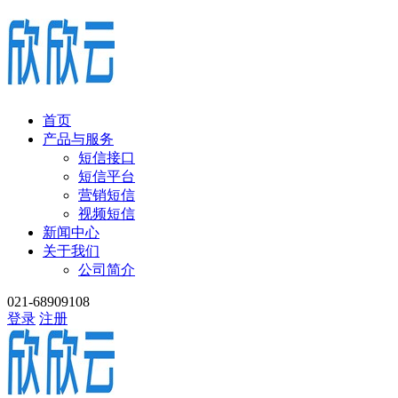
首页
产品与服务
短信接口
短信平台
营销短信
视频短信
新闻中心
关于我们
公司简介
021-68909108
登录
注册