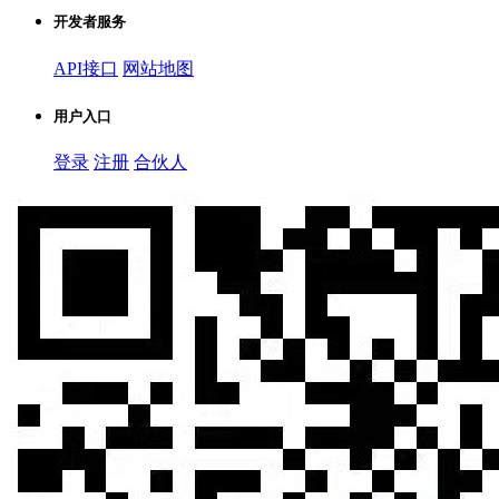
开发者服务
API接口
网站地图
用户入口
登录
注册
合伙人