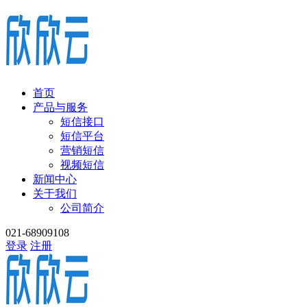
首页
产品与服务
短信接口
短信平台
营销短信
视频短信
新闻中心
关于我们
公司简介
021-68909108
登录
注册