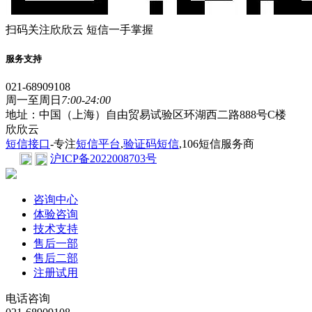
扫码关注欣欣云 短信一手掌握
服务支持
021-68909108
周一至周日
7:00-24:00
地址：中国（上海）自由贸易试验区环湖西二路888号C楼
欣欣云
短信接口
-专注
短信平台
,
验证码短信
,106短信服务商
沪ICP备2022008703号
咨询中心
体验咨询
技术支持
售后一部
售后二部
注册试用
电话咨询