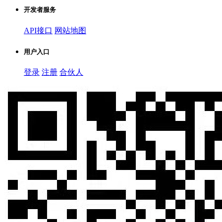
开发者服务
API接口
网站地图
用户入口
登录
注册
合伙人