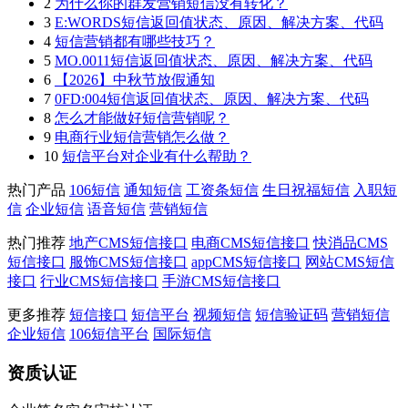
2
为什么你的群发营销短信没有转化？
3
E:WORDS短信返回值状态、原因、解决方案、代码
4
短信营销都有哪些技巧？
5
MO.0011短信返回值状态、原因、解决方案、代码
6
【2026】中秋节放假通知
7
0FD:004短信返回值状态、原因、解决方案、代码
8
怎么才能做好短信营销呢？
9
电商行业短信营销怎么做？
10
短信平台对企业有什么帮助？
热门产品
106短信
通知短信
工资条短信
生日祝福短信
入职短
信
企业短信
语音短信
营销短信
热门推荐
地产CMS短信接口
电商CMS短信接口
快消品CMS
短信接口
服饰CMS短信接口
appCMS短信接口
网站CMS短信
接口
行业CMS短信接口
手游CMS短信接口
更多推荐
短信接口
短信平台
视频短信
短信验证码
营销短信
企业短信
106短信平台
国际短信
资质认证