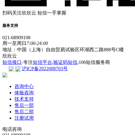
扫码关注欣欣云 短信一手掌握
服务支持
021-68909108
周一至周日
7:00-24:00
地址：中国（上海）自由贸易试验区环湖西二路888号C楼
欣欣云
短信接口
-专注
短信平台
,
验证码短信
,106短信服务商
沪ICP备2022008703号
咨询中心
体验咨询
技术支持
售后一部
售后二部
注册试用
电话咨询