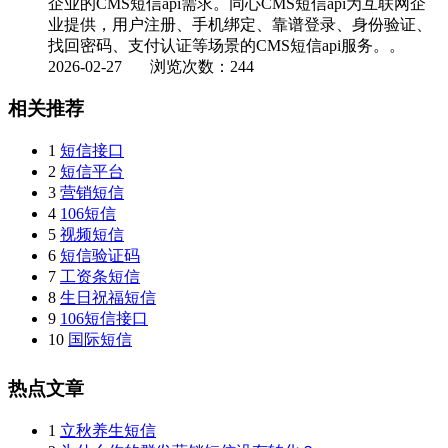
企业的CMS短信api需求。同心CMS短信api为互联网企
业提供，用户注册、手机绑定、靠谱登录、身份验证、
找回密码、支付认证等场景的CMS短信api服务。。
2026-02-27
浏览次数：244
相关推荐
1
短信接口
2
短信平台
3
营销短信
4
106短信
5
视频短信
6
短信验证码
7
工资条短信
8
生日祝福短信
9
106短信接口
10
国际短信
热点文章
1
立秋养生短信