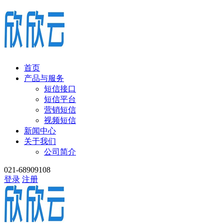
首页
产品与服务
短信接口
短信平台
营销短信
视频短信
新闻中心
关于我们
公司简介
021-68909108
登录
注册