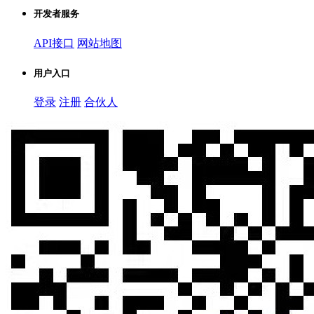
开发者服务
API接口
网站地图
用户入口
登录
注册
合伙人