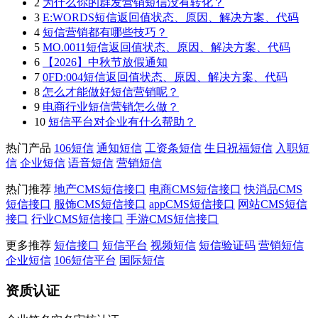
2
为什么你的群发营销短信没有转化？
3
E:WORDS短信返回值状态、原因、解决方案、代码
4
短信营销都有哪些技巧？
5
MO.0011短信返回值状态、原因、解决方案、代码
6
【2026】中秋节放假通知
7
0FD:004短信返回值状态、原因、解决方案、代码
8
怎么才能做好短信营销呢？
9
电商行业短信营销怎么做？
10
短信平台对企业有什么帮助？
热门产品
106短信
通知短信
工资条短信
生日祝福短信
入职短
信
企业短信
语音短信
营销短信
热门推荐
地产CMS短信接口
电商CMS短信接口
快消品CMS
短信接口
服饰CMS短信接口
appCMS短信接口
网站CMS短信
接口
行业CMS短信接口
手游CMS短信接口
更多推荐
短信接口
短信平台
视频短信
短信验证码
营销短信
企业短信
106短信平台
国际短信
资质认证