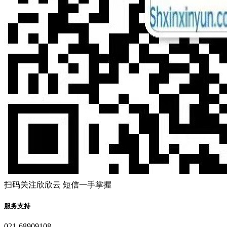
扫码关注欣欣云 短信一手掌握
服务支持
021-68909108