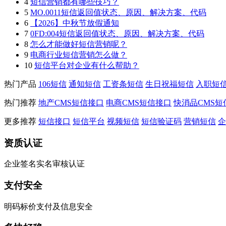
4
短信营销都有哪些技巧？
5
MO.0011短信返回值状态、原因、解决方案、代码
6
【2026】中秋节放假通知
7
0FD:004短信返回值状态、原因、解决方案、代码
8
怎么才能做好短信营销呢？
9
电商行业短信营销怎么做？
10
短信平台对企业有什么帮助？
热门产品
106短信
通知短信
工资条短信
生日祝福短信
入职短
热门推荐
地产CMS短信接口
电商CMS短信接口
快消品CMS短
更多推荐
短信接口
短信平台
视频短信
短信验证码
营销短信
企
资质认证
企业签名实名审核认证
支付安全
明码标价支付及信息安全