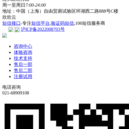
周一至周日
7:00-24:00
地址：中国（上海）自由贸易试验区环湖西二路888号C楼
欣欣云
短信接口
-专注
短信平台
,
验证码短信
,106短信服务商
沪ICP备2022008703号
咨询中心
体验咨询
技术支持
售后一部
售后二部
注册试用
电话咨询
021-68909108