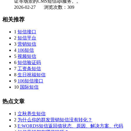
证等场景的CMS短信api服务。。
2026-02-27
浏览次数：309
相关推荐
1
短信接口
2
短信平台
3
营销短信
4
106短信
5
视频短信
6
短信验证码
7
工资条短信
8
生日祝福短信
9
106短信接口
10
国际短信
热点文章
1
立秋养生短信
2
为什么你的群发营销短信没有转化？
3
E:WORDS短信返回值状态、原因、解决方案、代码