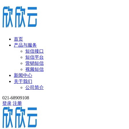
首页
产品与服务
短信接口
短信平台
营销短信
视频短信
新闻中心
关于我们
公司简介
021-68909108
登录
注册