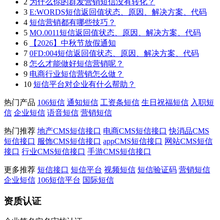
2
为什么你的群发营销短信没有转化？
3
E:WORDS短信返回值状态、原因、解决方案、代码
4
短信营销都有哪些技巧？
5
MO.0011短信返回值状态、原因、解决方案、代码
6
【2026】中秋节放假通知
7
0FD:004短信返回值状态、原因、解决方案、代码
8
怎么才能做好短信营销呢？
9
电商行业短信营销怎么做？
10
短信平台对企业有什么帮助？
热门产品
106短信
通知短信
工资条短信
生日祝福短信
入职短
信
企业短信
语音短信
营销短信
热门推荐
地产CMS短信接口
电商CMS短信接口
快消品CMS
短信接口
服饰CMS短信接口
appCMS短信接口
网站CMS短信
接口
行业CMS短信接口
手游CMS短信接口
更多推荐
短信接口
短信平台
视频短信
短信验证码
营销短信
企业短信
106短信平台
国际短信
资质认证