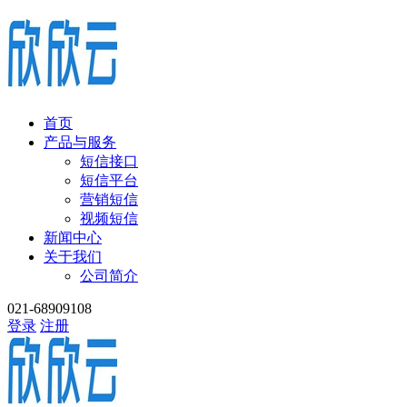
首页
产品与服务
短信接口
短信平台
营销短信
视频短信
新闻中心
关于我们
公司简介
021-68909108
登录
注册