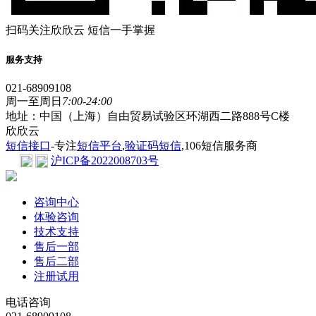
扫码关注欣欣云 短信一手掌握
服务支持
021-68909108
周一至周日
7:00-24:00
地址：中国（上海）自由贸易试验区环湖西二路888号C楼
欣欣云
短信接口
-专注
短信平台
,
验证码短信
,106短信服务商
沪ICP备2022008703号
咨询中心
体验咨询
技术支持
售后一部
售后二部
注册试用
电话咨询