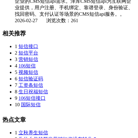
企业的CMS短信api需求。泽库CMS短信api为互联网企
业提供，用户注册、手机绑定、靠谱登录、身份验证、
找回密码、支付认证等场景的CMS短信api服务。。
2026-02-27
浏览次数：261
相关推荐
1
短信接口
2
短信平台
3
营销短信
4
106短信
5
视频短信
6
短信验证码
7
工资条短信
8
生日祝福短信
9
106短信接口
10
国际短信
热点文章
1
立秋养生短信