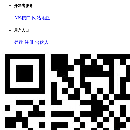
开发者服务
API接口
网站地图
用户入口
登录
注册
合伙人