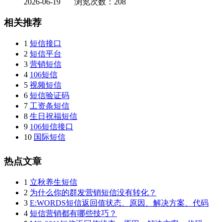
2026-06-19
浏览次数：208
相关推荐
1
短信接口
2
短信平台
3
营销短信
4
106短信
5
视频短信
6
短信验证码
7
工资条短信
8
生日祝福短信
9
106短信接口
10
国际短信
热点文章
1
立秋养生短信
2
为什么你的群发营销短信没有转化？
3
E:WORDS短信返回值状态、原因、解决方案、代码
4
短信营销都有哪些技巧？