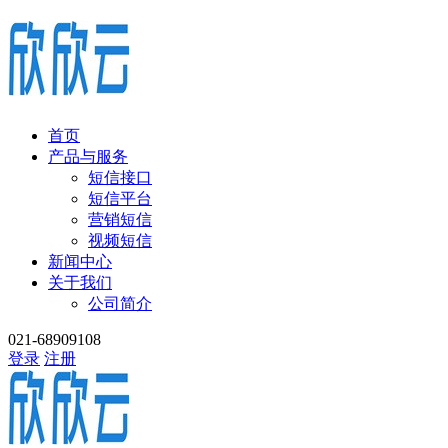
首页
产品与服务
短信接口
短信平台
营销短信
视频短信
新闻中心
关于我们
公司简介
021-68909108
登录
注册