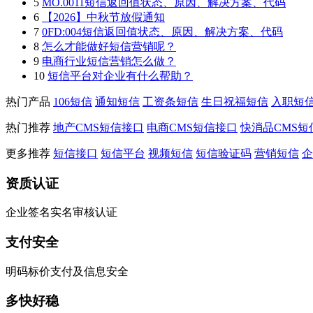
5
MO.0011短信返回值状态、原因、解决方案、代码
6
【2026】中秋节放假通知
7
0FD:004短信返回值状态、原因、解决方案、代码
8
怎么才能做好短信营销呢？
9
电商行业短信营销怎么做？
10
短信平台对企业有什么帮助？
热门产品
106短信
通知短信
工资条短信
生日祝福短信
入职短
热门推荐
地产CMS短信接口
电商CMS短信接口
快消品CMS短
更多推荐
短信接口
短信平台
视频短信
短信验证码
营销短信
企
资质认证
企业签名实名审核认证
支付安全
明码标价支付及信息安全
多快好稳