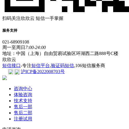
扫码关注欣欣云 短信一手掌握
服务支持
021-68909108
周一至周日
7:00-24:00
地址：中国（上海）自由贸易试验区环湖西二路888号C楼
欣欣云
短信接口
-专注
短信平台
,
验证码短信
,106短信服务商
沪ICP备2022008703号
咨询中心
体验咨询
技术支持
售后一部
售后二部
注册试用