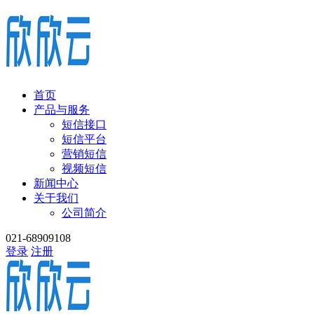
首页
产品与服务
短信接口
短信平台
营销短信
视频短信
新闻中心
关于我们
公司简介
021-68909108
登录
注册