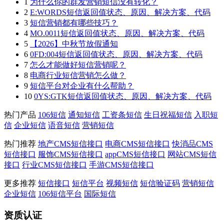
1
为什么你的群发营销短信没有转化？
2
E:WORDS短信返回值状态、原因、解决方案、代码
3
短信营销都有哪些技巧？
4
MO.0011短信返回值状态、原因、解决方案、代码
5
【2026】中秋节放假通知
6
0FD:004短信返回值状态、原因、解决方案、代码
7
怎么才能做好短信营销呢？
8
电商行业短信营销怎么做？
9
短信平台对企业有什么帮助？
10
0YS:GTK短信返回值状态、原因、解决方案、代码
热门产品
106短信
通知短信
工资条短信
生日祝福短信
入职短
信
企业短信
语音短信
营销短信
热门推荐
地产CMS短信接口
电商CMS短信接口
快消品CMS
短信接口
服饰CMS短信接口
appCMS短信接口
网站CMS短信
接口
行业CMS短信接口
手游CMS短信接口
更多推荐
短信接口
短信平台
视频短信
短信验证码
营销短信
企业短信
106短信平台
国际短信
资质认证