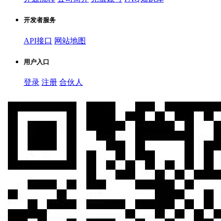
开发者服务
API接口
网站地图
用户入口
登录
注册
合伙人