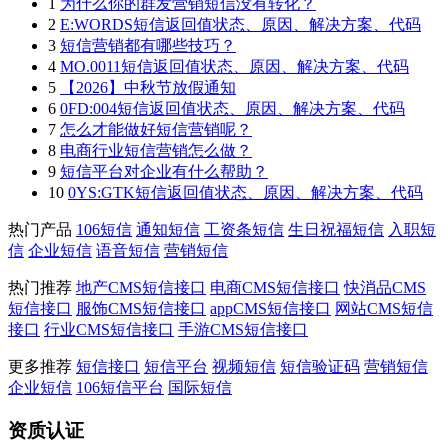
1
为什么你的群发营销短信没有转化？
2
E:WORDS短信返回值状态、原因、解决方案、代码
3
短信营销都有哪些技巧？
4
MO.0011短信返回值状态、原因、解决方案、代码
5
【2026】中秋节放假通知
6
0FD:004短信返回值状态、原因、解决方案、代码
7
怎么才能做好短信营销呢？
8
电商行业短信营销怎么做？
9
短信平台对企业有什么帮助？
10
0YS:GTK短信返回值状态、原因、解决方案、代码
热门产品
106短信
通知短信
工资条短信
生日祝福短信
入职短
信
企业短信
语音短信
营销短信
热门推荐
地产CMS短信接口
电商CMS短信接口
快消品CMS
短信接口
服饰CMS短信接口
appCMS短信接口
网站CMS短信
接口
行业CMS短信接口
手游CMS短信接口
更多推荐
短信接口
短信平台
视频短信
短信验证码
营销短信
企业短信
106短信平台
国际短信
资质认证