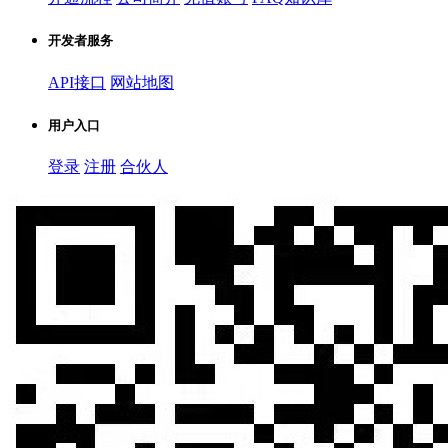
开发者服务
API接口
网站地图
用户入口
登录
注册
合伙人