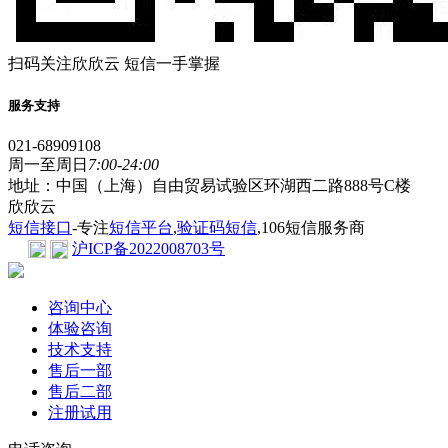
扫码关注欣欣云 短信一手掌握
服务支持
021-68909108
周一至周日
7:00-24:00
地址：中国（上海）自由贸易试验区环湖西二路888号C楼
欣欣云
短信接口
-专注
短信平台
,
验证码短信
,106短信服务商
沪ICP备2022008703号
咨询中心
体验咨询
技术支持
售后一部
售后二部
注册试用