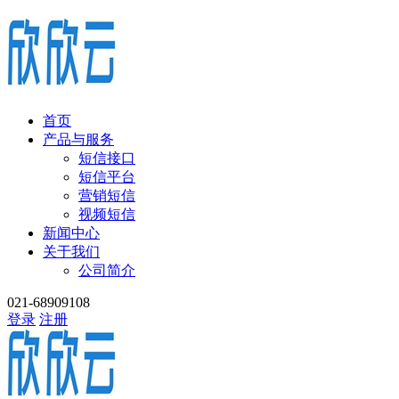
首页
产品与服务
短信接口
短信平台
营销短信
视频短信
新闻中心
关于我们
公司简介
021-68909108
登录
注册